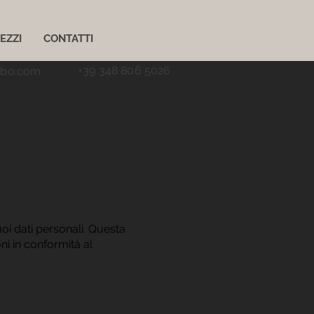
EZZI
CONTATTI
+39 348 806 5026
ubo.com
i dati personali. Questa
ni in conformità al