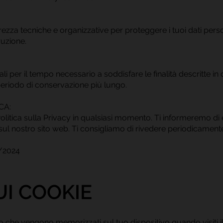
zza tecniche e organizzative per proteggere i tuoi dati pers
ruzione.
i per il tempo necessario a soddisfare le finalità descritte in 
eriodo di conservazione più lungo.
CA:
itica sulla Privacy in qualsiasi momento. Ti informeremo di 
ul nostro sito web. Ti consigliamo di rivedere periodicamente
/2024
UI COOKIE
sto che vengono memorizzati sul tuo dispositivo quando visiti i