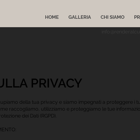
HOME
GALLERIA
CHI SIAMO
PR
info@renderalc
ULLA PRIVACY
iamo della tua privacy e siamo impegnati a proteggere i tuo
come raccogliamo, utilizziamo e proteggiamo le tue informazio
otezione dei Dati (RGPD).
MENTO: