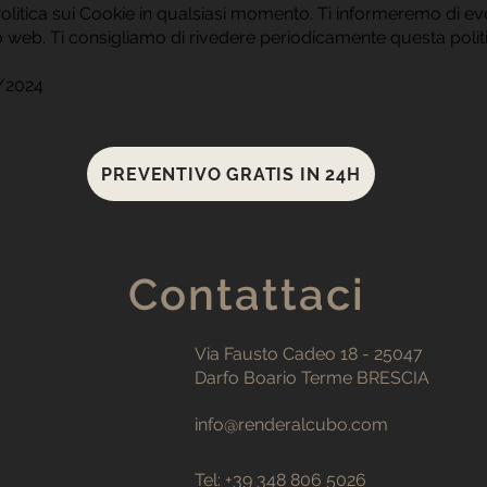
litica sui Cookie in qualsiasi momento. Ti informeremo di e
to web. Ti consigliamo di rivedere periodicamente questa polit
/2024
PREVENTIVO GRATIS IN 24H
Contattaci
Via Fausto Cadeo 18 - 25047
Darfo Boario Terme BRESCIA
info@renderalcubo.com
Tel: +39 348 806 5026