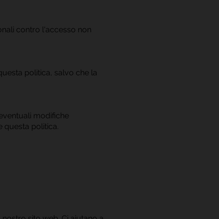
onali contro l'accesso non
questa politica, salvo che la
eventuali modifiche
 questa politica.
l nostro sito web. Ci aiutano a