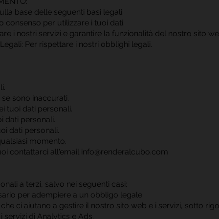
AMENTO:
ulla base delle seguenti basi legali:
 consenso per utilizzare i tuoi dati.
rare i nostri servizi e garantire la funzionalità del nostro sito we
ali: Per rispettare i nostri obblighi legali.
i.
li se sono inaccurati.
i tuoi dati personali.
i dati personali.
uoi dati personali.
 qualsiasi momento.
 puoi contattarci all'email info@renderalcubo.com
nali a terzi, salvo nei seguenti casi:
sario per adempiere a un obbligo legale.
ti che ci aiutano a gestire il nostro sito web e i servizi, sotto r
i servizi di Analytics e Ads.