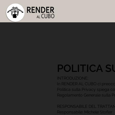
POLITICA S
INTRODUZIONE:
In RENDER AL CUBO ci preoccup
Politica sulla Privacy spiega 
Regolamento Generale sulla Pr
RESPONSABILE DEL TRATTA
Responsabile: Michele Stofler