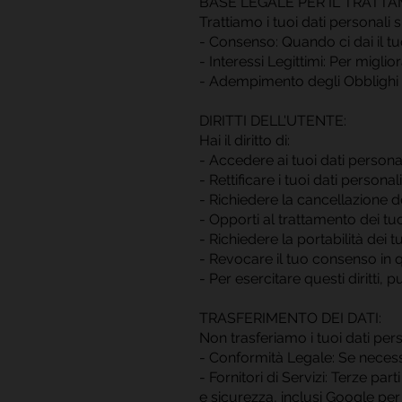
BASE LEGALE PER IL TRATT
Trattiamo i tuoi dati personali s
- Consenso: Quando ci dai il tuo
- Interessi Legittimi: Per miglio
- Adempimento degli Obblighi Leg
DIRITTI DELL'UTENTE:
Hai il diritto di:
- Accedere ai tuoi dati personal
- Rettificare i tuoi dati persona
- Richiedere la cancellazione de
- Opporti al trattamento dei tuo
- Richiedere la portabilità dei t
- Revocare il tuo consenso in
- Per esercitare questi diritti,
TRASFERIMENTO DEI DATI:
Non trasferiamo i tuoi dati perso
- Conformità Legale: Se neces
- Fornitori di Servizi: Terze par
e sicurezza, inclusi Google per 