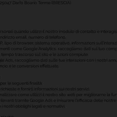
8, 25047 Darfo Boario Terme (BRESCIA)
sonali quando utilizzi il nostro modulo di contatto e interagisc
 indirizzo email, numero di telefono.
 IP, tipo di browser, sistema operativo, informazioni sull'intera
strumenti come Google Analytics, raccogliamo dati sul tuo com
 il tempo trascorso sul sito e le azioni compiute.
gle Ads, raccogliamo dati sulle tue interazioni con i nostri annu
io e le conversioni effettuate.
:
per le seguenti finalità:
ichieste e fornirti informazioni sui nostri servizi.
lizzare come utilizzi il nostro sito web per migliorarne la funzi
 rilevanti tramite Google Ads e misurare l'efficacia delle nost
i nostri obblighi legali e normativi.