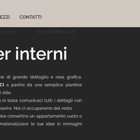
EZZI
CONTATTI
+39 348 806 5026
ubo.com
r interni
ne di grande dettaglio e resa grafica.
CI
a partire da una semplice piantina
stile.
 in testa comunicaci tutti i dettagli con
serire. Noi ci occuperemo del resto.
ebbe convertirsi un appartamento vuoto o
 materializzare le tue idee in immagini