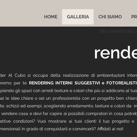
HOME
GALLERIA
CHI SIAMO
PR
info@renderalc
rende
der Al Cubo si occupa della realizzazione di ambientazioni inter
eremo per te
RENDERING INTERNI SUGGESTIVI e FOTOREALISTI
piendo gli spazi con arredi texture e colori che più si addicono al tuoi 
ai le idee chiare o sei un professionista con un progetto ben chiaro
te, schizzi ed esempi, scegliendo arredamento, texture e colori da in
 vendere casa e devi far capire ai possibili compratori in cosa potr
attive condizioni? Vuoi mostrare ai tuoi clienti il tuo progetto e
imensionali in grado di conquistarli e convincerli? Affidati ai noi!