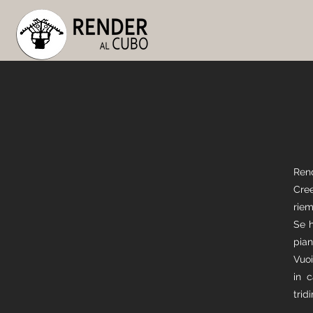
Ren
Cre
riem
Se h
pian
Vuoi
in c
trid